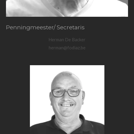
Penningmeester/ Secretaris
Herman De Backer
herman@fodiaz.be