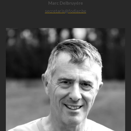
Marc Delbruyére
secretaris@fodiaz.be